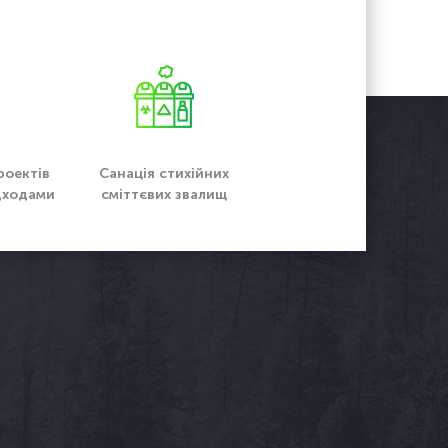
роектів
Санація стихійних
ідходами
сміттєвих звалищ