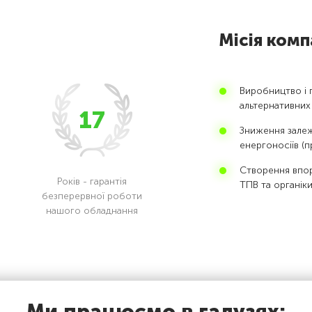
Місія компа
Виробництво і 
альтернативних 
17
Зниження залеж
енергоносіїв (пр
Створення впор
Років - гарантія
ТПВ та органіки
безперервної роботи
нашого обладнання