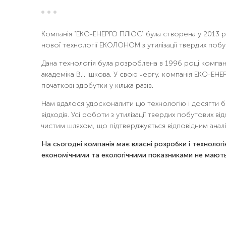
Компанія "ЕКО-ЕНЕРГО ПЛЮС" була створена у 2013 р
нової технології ЕКОЛОНОМ з утилізації твердих побут
Дана технологія була розроблена в 1996 році компа
академіка В.І. Ішкова. У свою чергу, компанія ЕКО-Е
початкові здобутки у кілька разів.
Нам вдалося удосконалити цю технологію і досягти бе
відходів. Усі роботи з утилізації твердих побутових в
чистим шляхом, що підтверджується відповідним анал
На сьогодні компанія має власні розробки і технологі
економічними та екологічними показниками не мають 