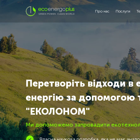
Про нас
Послуги
Т
Перетворіть відходи в 
енергію за допомогою 
"ЕКОЛОНОМ"
Ми допоможемо запровадити екотехноло
Власна наукова розробка, яка не має аналогі