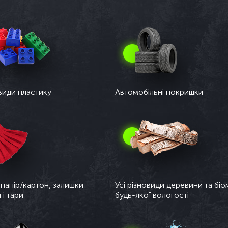
овиди пластику
Автомобільні покришки
 папір/картон, залишки
Усі різновиди деревини та бі
 і тари
будь-якої вологості