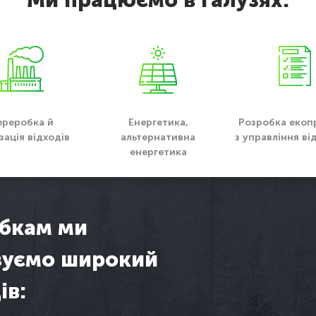
Ми працюємо в галузях:
ереробка й
Енергетика,
Розробка екоп
зація відходів
альтернативна
з управління в
енергетика
обкам ми
зуємо широкий
ів: