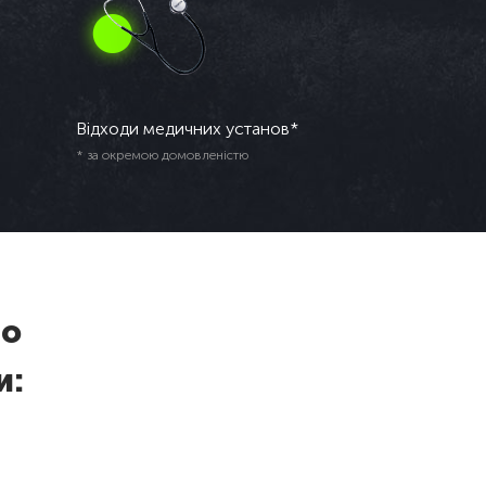
Відходи медичних установ*
* за окремою домовленістю
мо
и: