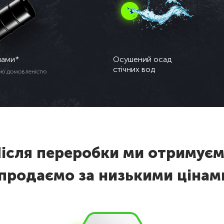
лами*
Осушений осад
стічних вод
ою домовленістю
ісля переробки ми отримує
 продаємо за низькими цінам