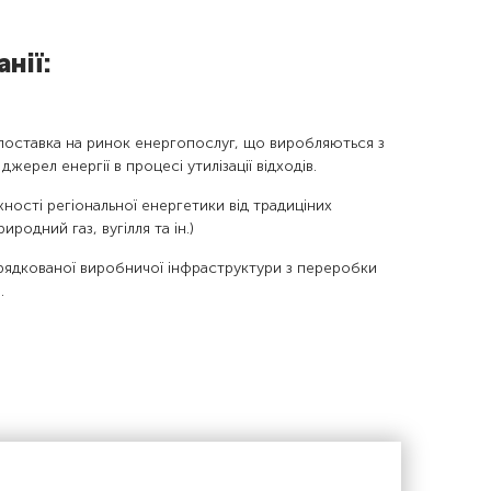
нії:
поставка на ринок енергопослуг, що виробляються з
джерел енергії в процесі утилізації відходів.
ності регіональної енергетики від традиціних
иродний газ, вугілля та ін.)
ядкованої виробничої інфраструктури з переробки
.