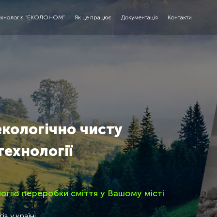
ехнологія “ЕКОЛОНОМ”
Як це працює
Документація
Контакти
екологічно чисту
технології
гію переробки сміття у Вашому місті
в у країні