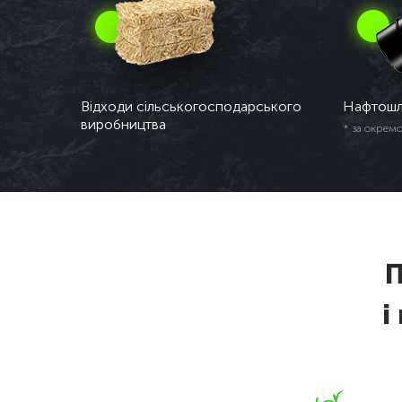
Відходи сільськогосподарського
Нафтош
виробництва
* за окрем
П
і